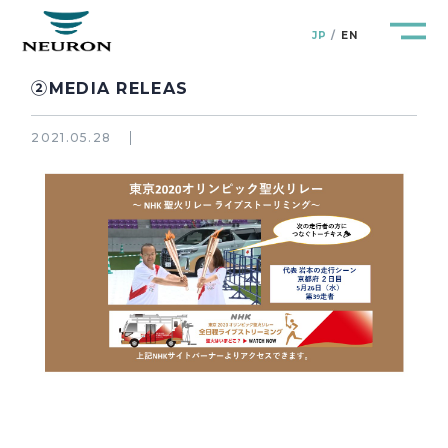
JP
EN
②MEDIA RELEAS
2021.05.28
管路防災研究所
Pipeline Resilience Lab.
企業情報
Company
製品＆サービス
Products&Service
研究開発
R&D
新着情報
News&Topics