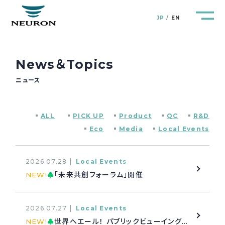
JP
EN
News＆Topics
ニュース
管路防災研究所
Pipeline Resilience Lab.
ALL
PICK UP
Product
QC
R&D
企業情報
Company
Eco
Media
Local Events
製品＆サービス
Products&Service
2026.07.28
Local Events
「未来共創フォーラム」開催
NEW!
♣
研究開発
R&D
2026.07.27
Local Events
新着情報
News&Topics
世界へエール！ パブリックビューイング開催
NEW!
♣