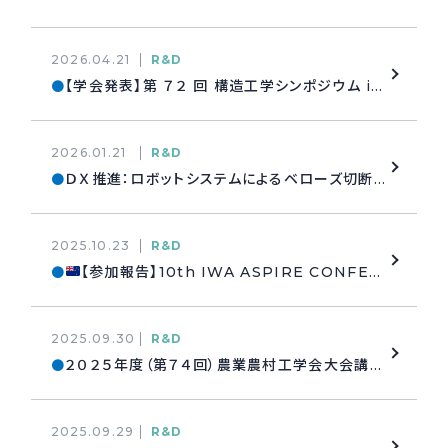
採用情報
Recruit
2026.04.21
R&D
【学会発表】第 ７２ 回 構造工学シンポジウム in 宇都宮大学
●
お問い合わせ
2026.01.21
R&D
ＤＸ推進：ロボットシステムによるベローズ切断自動化への取り組み
●
webカタログ
2025.10.23
R&D
【参加報告】10th IWA ASPIRE CONFERENCE AND WATER NEW ZEALAND CONFERENCE & EXPO
●
2025.09.30
R&D
２０２５年度（第７４回）農業農村工学会大会講演会 参加
●
2025.09.29
R&D