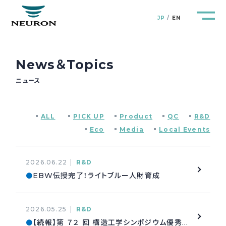
JP
EN
News＆Topics
ニュース
管路防災研究所
Pipeline Resilience Lab.
ALL
PICK UP
Product
QC
R&D
企業情報
Company
Eco
Media
Local Events
製品＆サービス
Products&Service
2026.06.22
R&D
EBW伝授完了！ライトブルー人財育成
●
研究開発
R&D
2026.05.25
R&D
新着情報
News&Topics
【続報】第 ７２ 回 構造工学シンポジウム優秀講演賞 受賞
●