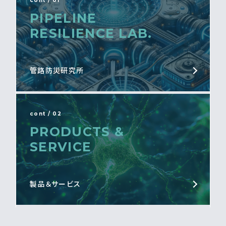
cont / 01
PIPELINE
RESILIENCE LAB.
管路防災研究所
cont / 02
PRODUCTS &
SERVICE
製品＆サービス