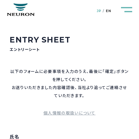
JP
EN
ENTRY SHEET
エントリーシート
管路防災研究所
Pipeline Resilience Lab.
以下のフォームに必要事項を入力のうえ、最後に「確定」ボタン
企業情報
Company
を押してください。
お送りいただきました内容確認後、当社より追ってご連絡させ
ていただきます。
製品＆サービス
Products&Service
個人情報の取扱いについて
研究開発
R&D
新着情報
News&Topics
氏名