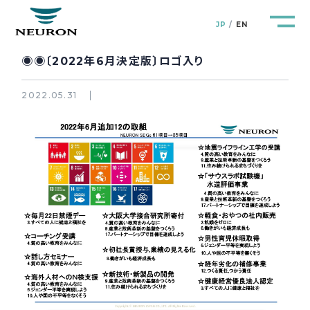
JP
EN
◉◉〔2022年6月決定版〕ロゴ入り
2022.05.31
管路防災研究所
Pipeline Resilience Lab.
企業情報
Company
製品＆サービス
Products&Service
研究開発
R&D
新着情報
News&Topics