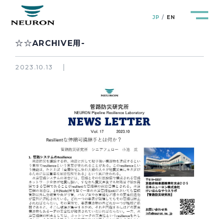
JP
EN
☆☆ARCHIVE用-
2023.10.13
管路防災研究所
Pipeline Resilience Lab.
企業情報
Company
製品＆サービス
Products&Service
研究開発
R&D
新着情報
News&Topics