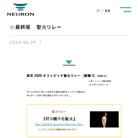
JP
EN
☆最終版 聖火リレー
2020.05.29
管路防災研究所
Pipeline Resilience Lab.
企業情報
Company
製品＆サービス
Products&Service
研究開発
R&D
新着情報
News&Topics