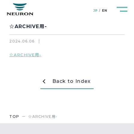
JP
EN
☆ARCHIVE用-
2024.06.06
☆ARCHIVE用-
管路防災研究所
Pipeline Resilience Lab.
企業情報
Company
Back to Index
製品＆サービス
Products&Service
研究開発
R&D
TOP
☆ARCHIVE用-
新着情報
News&Topics