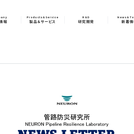
pany
Products&Service
R&D
News&To
情報
製品＆サービス
研究開発
新着情