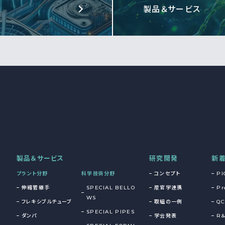
製品＆サービス
製品＆サービス
研究開発
新
プラント分野
科学技術分野
コンセプト
PI
伸縮管継手
SPECIAL BELLO
産官学連携
Pr
WS
フレキシブルチューブ
取組の一例
QC
SPECIAL PIPES
ダンパ
学会発表
R