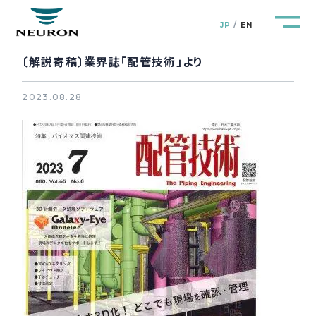
JP
EN
〔解説寄稿〕業界誌「配管技術」より
2023.08.28
管路防災研究所
Pipeline Resilience Lab.
企業情報
Company
製品＆サービス
Products&Service
研究開発
R&D
新着情報
News&Topics