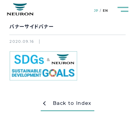
JP
EN
バナーサイドバナー
2020.09.16
管路防災研究所
Pipeline Resilience Lab.
企業情報
Company
製品＆サービス
Products&Service
Back to Index
研究開発
R&D
新着情報
News&Topics