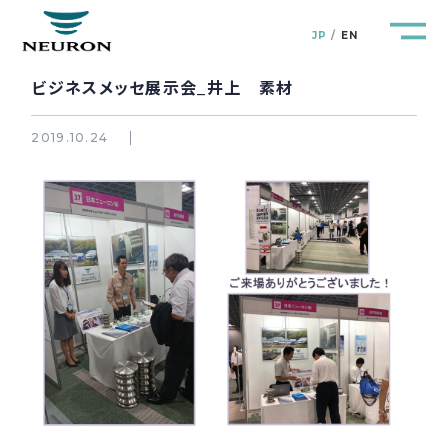
JP
EN
ビジネスメッセ展示会_井上 素材
2019.10.24
管路防災研究所
Pipeline Resilience Lab.
企業情報
Company
製品＆サービス
Products&Service
研究開発
R&D
新着情報
News&Topics