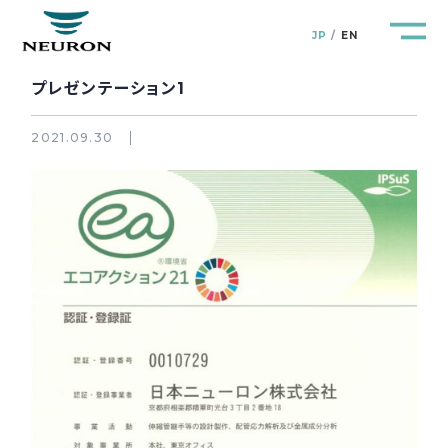
JP
EN
プレゼンテーション1
2021.09.30
管路防災研究所
Pipeline Resilience Lab.
企業情報
Company
製品＆サービス
Products&Service
研究開発
R&D
新着情報
News&Topics