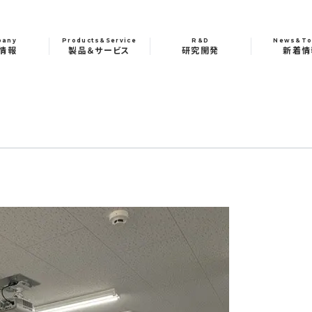
pany
Products&Service
R&D
News&To
情報
製品＆サービス
研究開発
新着情