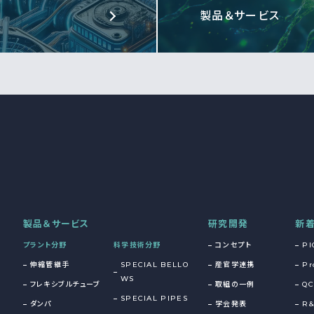
製品＆サービス
製品＆サービス
研究開発
新
プラント分野
科学技術分野
コンセプト
PI
伸縮管継手
SPECIAL BELLO
産官学連携
Pr
WS
フレキシブルチューブ
取組の一例
QC
SPECIAL PIPES
ダンパ
学会発表
R