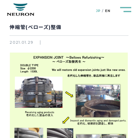
JP
EN
伸縮管(ベローズ)整備
2021.01.29
管路防災研究所
Pipeline Resilience Lab.
企業情報
Company
製品＆サービス
Products&Service
研究開発
R&D
新着情報
News&Topics