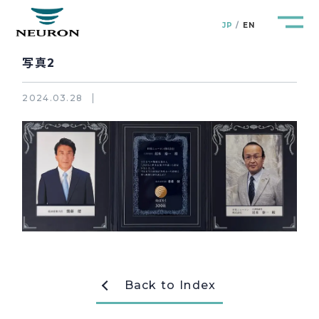
JP
EN
写真2
2024.03.28
管路防災研究所
Pipeline Resilience Lab.
企業情報
Company
製品＆サービス
Products&Service
研究開発
R&D
Back to Index
新着情報
News&Topics