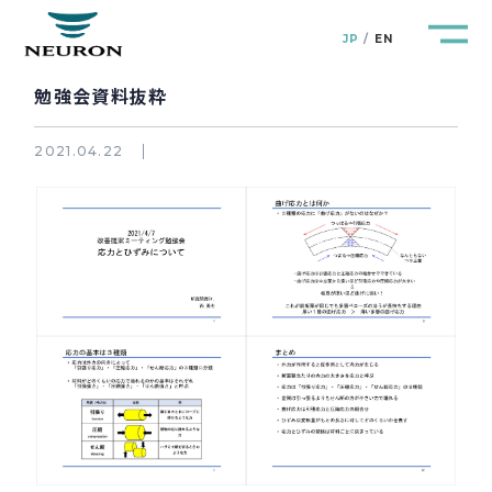
JP
EN
勉強会資料抜粋
2021.04.22
管路防災研究所
Pipeline Resilience Lab.
企業情報
Company
製品＆サービス
Products&Service
研究開発
R&D
新着情報
News&Topics