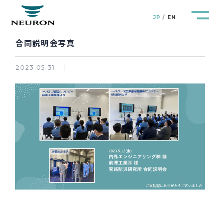
JP
EN
合同説明会写真
2023.05.31
管路防災研究所
Pipeline Resilience Lab.
企業情報
Company
製品＆サービス
Products&Service
研究開発
R&D
新着情報
News&Topics