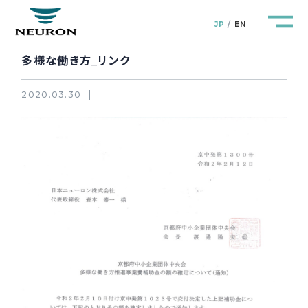
JP
EN
多様な働き方_リンク
2020.03.30
管路防災研究所
Pipeline Resilience Lab.
企業情報
Company
製品＆サービス
Products&Service
研究開発
R&D
新着情報
News&Topics