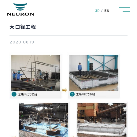
JP
EN
大口径工程
2020.06.19
管路防災研究所
Pipeline Resilience Lab.
企業情報
Company
製品＆サービス
Products&Service
研究開発
R&D
新着情報
News&Topics