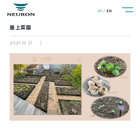
JP
EN
屋上菜園
2021.10.21
管路防災研究所
Pipeline Resilience Lab.
企業情報
Company
製品＆サービス
Products&Service
研究開発
R&D
新着情報
News&Topics