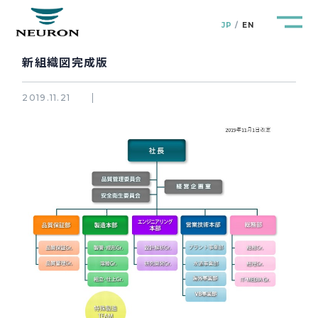
JP
EN
新組織図完成版
2019.11.21
管路防災研究所
Pipeline Resilience Lab.
企業情報
Company
製品＆サービス
Products&Service
研究開発
R&D
新着情報
News&Topics