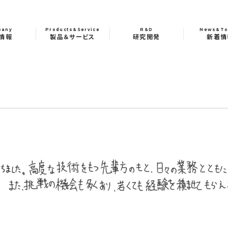
pany
Products&Service
R&D
News&To
情報
製品＆サービス
研究開発
新着情