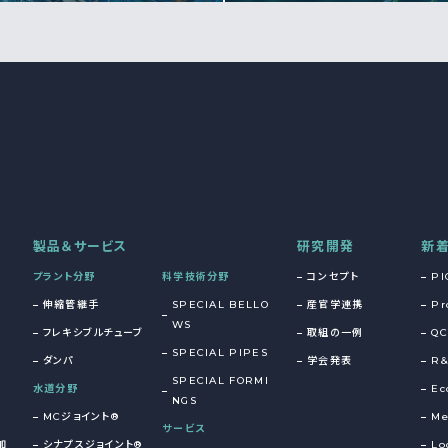
製品＆サービス
研究開発
新
プラント分野
科学技術分野
コンセプト
PI
伸縮管継手
SPECIAL BELLO
産官学連携
Pr
WS
フレキシブルチューブ
取組の一例
QC
SPECIAL PIPES
ダンパ
学会発表
R
SPECIAL FORMI
水道分野
Ec
NGS
MCジョイント®
Me
サービス
加
シナプスジョイント®
Lo