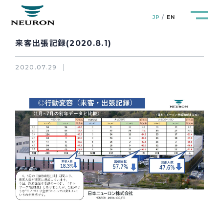
JP
EN
来客出張記録(2020.8.1)
2020.07.29
管路防災研究所
Pipeline Resilience Lab.
企業情報
Company
製品＆サービス
Products&Service
研究開発
R&D
新着情報
News&Topics