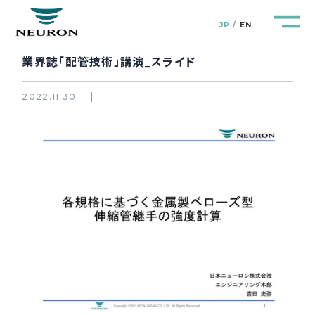
JP
EN
業界誌「配管技術」講演_スライド
2022.11.30
管路防災研究所
Pipeline Resilience Lab.
企業情報
Company
製品＆サービス
Products&Service
研究開発
R&D
新着情報
News&Topics