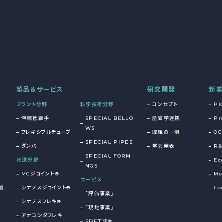
製品＆サービス
研究開発
新
プラント分野
科学技術分野
コンセプト
PI
伸縮管継手
SPECIAL BELLO
産官学連携
Pr
WS
フレキシブルチューブ
取組の一例
QC
SPECIAL PIPES
ダンパ
学会発表
R
SPECIAL FORMI
水道分野
Ec
NGS
MCジョイント®
Me
サービス
加
シナプスジョイント®
Lo
「評価事業」
シナプスフレキ®
「現地事業」
アナコンダフレキ
SDF工法®