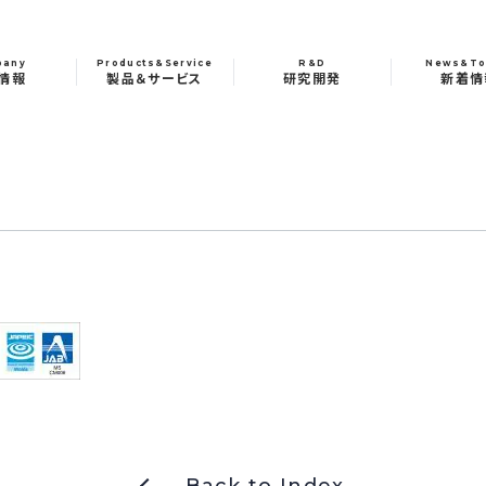
pany
Products&Service
R&D
News&To
情報
製品＆サービス
研究開発
新着情