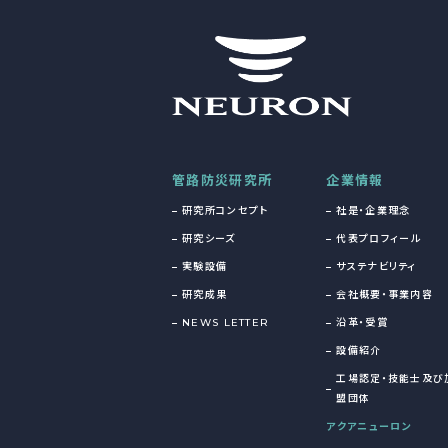
管路防災研究所
企業情報
研究所コンセプト
社是・企業理念
研究シーズ
代表プロフィール
実験設備
サステナビリティ
研究成果
会社概要・事業内容
NEWS LETTER
沿革・受賞
設備紹介
工場認定・技能士及び
盟団体
アクアニューロン