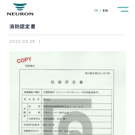
JP
EN
消防認定書
2022.03.29
管路防災研究所
Pipeline Resilience Lab.
企業情報
Company
製品＆サービス
Products&Service
研究開発
R&D
新着情報
News&Topics