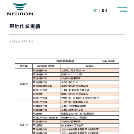
JP
EN
現地作業実績
2022.07.01
管路防災研究所
Pipeline Resilience Lab.
企業情報
Company
製品＆サービス
Products&Service
研究開発
R&D
新着情報
News&Topics