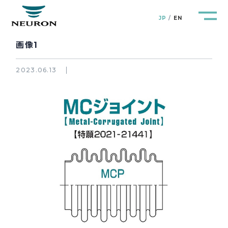
JP
EN
画像1
2023.06.13
管路防災研究所
Pipeline Resilience Lab.
企業情報
Company
製品＆サービス
Products&Service
研究開発
R&D
新着情報
News&Topics