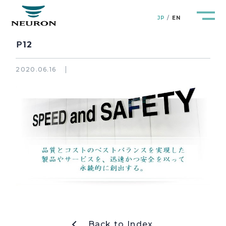
JP
EN
Ｐ12
2020.06.16
管路防災研究所
Pipeline Resilience Lab.
企業情報
Company
製品＆サービス
Products&Service
研究開発
R&D
新着情報
News&Topics
Back to Index