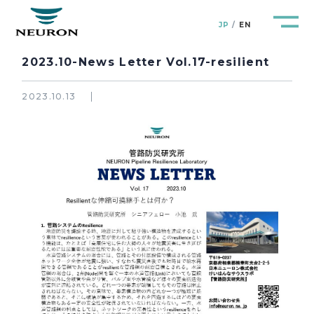
JP
EN
2023.10-News Letter Vol.17-resilient
2023.10.13
管路防災研究所
Pipeline Resilience Lab.
企業情報
Company
製品＆サービス
Products&Service
研究開発
R&D
新着情報
News&Topics