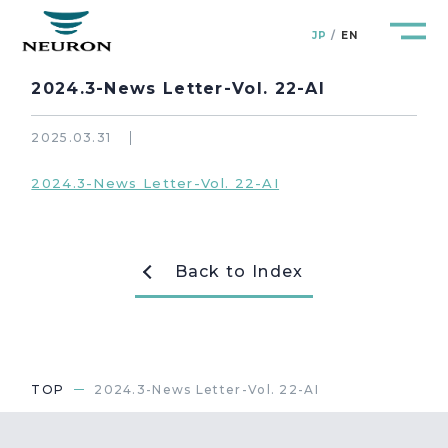
JP
EN
2024.3-News Letter-Vol. 22-AI
2025.03.31
2024.3-News Letter-Vol. 22-AI
管路防災研究所
Pipeline Resilience Lab.
企業情報
Company
Back to Index
製品＆サービス
Products&Service
研究開発
R&D
TOP
2024.3-News Letter-Vol. 22-AI
新着情報
News&Topics