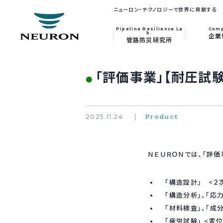
ニューロン・テクノロジーで世界に貢献する
Pipeline Resilience La
Com
b.
企業
管路防災研究所
「評価事業」【耐圧試
●
2025.11.24
Product
ＮＥＵＲＯＮでは、「評価
「構造設計」 <２次
「構造分析」、「応力
「材料検査」、「成分
「疲労試験」 <変位