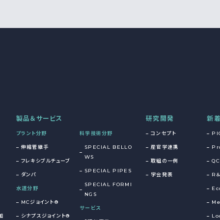
製品＆サービス
研究開発
新
プラント分野
科学技術分野
コンセプト
PI
伸縮管継手
SPECIAL BELLO
産官学連携
Pr
WS
フレキシブルチューブ
取組の一例
QC
SPECIAL PIPES
ダンパ
学会発表
R
SPECIAL FORMI
水道分野
Ec
NGS
MCジョイント®
Me
サービス
加
シナプスジョイント®
Lo