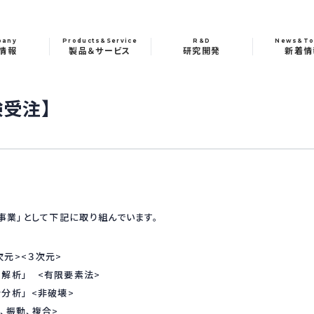
pany
Products&Service
R&D
News&To
情報
製品＆サービス
研究開発
新着情
験受注】
事業」として下記に取り組んでいます。
元><３次元>
解析」 <有限要素法>
分析」 <非破壊>
、振動、複合>