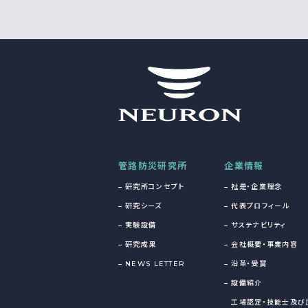
管路防災研究所
企業情報
研究所コンセプト
社是・企業理念
研究シーズ
代表プロフィール
実験設備
サステナビリティ
研究成果
会社概要・事業内容
NEWS LETTER
沿革・受賞
設備紹介
工場認定・技能士及び