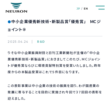
JP
EN
中小企業優秀新技術・新製品賞「優秀賞」 ＭＣジ
●
ョイント®
2025.04.24
R&D
管路防災研究所
Pipeline Resilience Lab.
りそな中小企業振興財団と日刊工業新聞社が主催の「中小企
業優秀新技術・新製品賞」におきましてこのたび、ＭＣジョイン
企業情報
Company
トが優秀賞ならびに環境貢献特別賞を受賞いたしました。昨年
度からの本製品受賞はこれで５件目になります。
製品＆サービス
Products&Service
この表彰事業は中小企業の技術の振興を図り、わが国産業の
研究開発
R&D
発展に寄与することを目的に実施され今回で３７回目の表彰を
迎えました。
新着情報
News&Topics