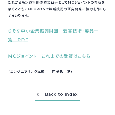
これからも水道管路の防災継手としてＭＣジョイントの普及を
急ぐとともにNEURONでは新技術の研究開発に微力を尽くし
採用情報
Recruit
てまいります。
りそな中小企業振興財団 受賞技術・製品一
お問い合わせ
覧 PDF
webカタログ
ＭＣジョイント これまでの受賞はこちら
（エンジニアリング本部 西勇也 記）
Back to Index