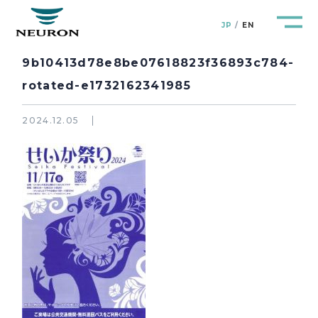
JP
EN
9b10413d78e8be07618823f36893c784-
rotated-e1732162341985
2024.12.05
管路防災研究所
Pipeline Resilience Lab.
企業情報
Company
製品＆サービス
Products&Service
研究開発
R&D
新着情報
News&Topics