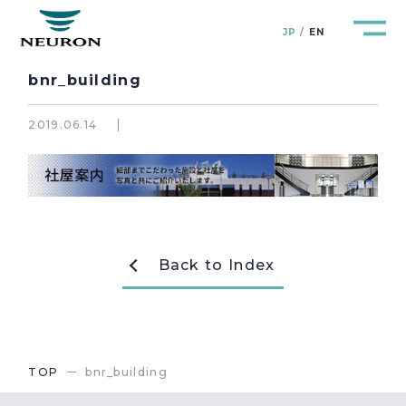
JP
EN
bnr_building
2019.06.14
管路防災研究所
Pipeline Resilience Lab.
企業情報
Company
Back to Index
製品＆サービス
Products&Service
研究開発
R&D
TOP
bnr_building
新着情報
News&Topics