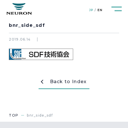
JP
EN
bnr_side_sdf
2019.06.14
管路防災研究所
Pipeline Resilience Lab.
企業情報
Company
Back to Index
製品＆サービス
Products&Service
研究開発
R&D
TOP
bnr_side_sdf
新着情報
News&Topics