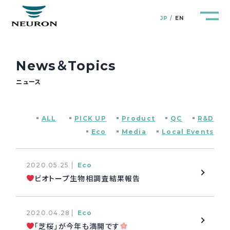
JP
EN
News＆Topics
ニュース
管路防災研究所
Pipeline Resilience Lab.
ALL
PICK UP
Product
QC
R&D
企業情報
Company
Eco
Media
Local Events
製品＆サービス
Products&Service
2020.05.25
Eco
ビオトープ生物相調査結果報告
研究開発
R&D
2020.04.28
Eco
新着情報
News&Topics
「芝桜」が今年も満開です