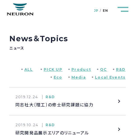
JP
EN
News＆Topics
ニュース
管路防災研究所
Pipeline Resilience Lab.
ALL
PICK UP
Product
QC
R&D
企業情報
Company
Eco
Media
Local Events
製品＆サービス
Products&Service
2019.12.24
R&D
同志社大〔理工〕の修士研究課題に協力
研究開発
R&D
2019.10.24
R&D
新着情報
News&Topics
研究開発品展示エリアのリニューアル