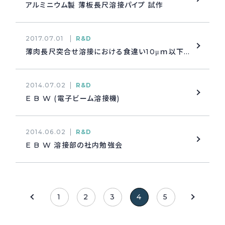
アルミニウム製 薄板長尺溶接パイプ 試作
2017.07.01
R&D
薄肉長尺突合せ溶接における食違い10μｍ以下を実現
2014.07.02
R&D
E B W (電子ビーム溶接機)
2014.06.02
R&D
E B W 溶接部の社内勉強会
1
2
3
4
5