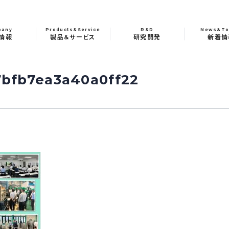
pany
Products&Service
R&D
News&To
情報
製品＆サービス
研究開発
新着情
bfb7ea3a40a0ff22