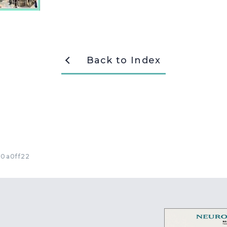
Back to Index
0a0ff22