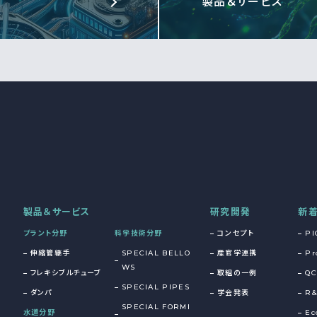
製品＆サービス
製品＆サービス
研究開発
新
プラント分野
科学技術分野
コンセプト
PI
伸縮管継手
SPECIAL BELLO
産官学連携
Pr
WS
フレキシブルチューブ
取組の一例
QC
SPECIAL PIPES
ダンパ
学会発表
R
SPECIAL FORMI
水道分野
Ec