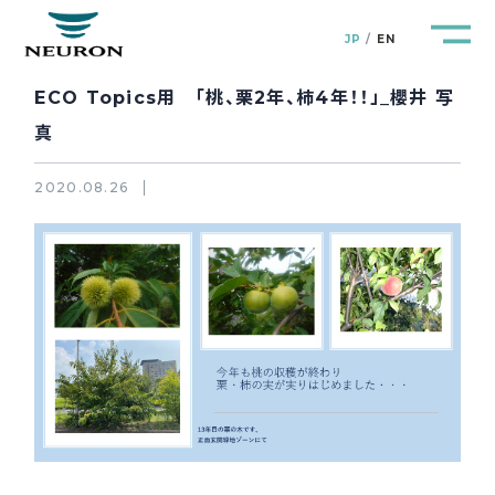
JP
EN
ECO Topics用 「桃、栗2年、柿4年！！」_櫻井 写
真
2020.08.26
管路防災研究所
Pipeline Resilience Lab.
企業情報
Company
製品＆サービス
Products&Service
研究開発
R&D
新着情報
News&Topics