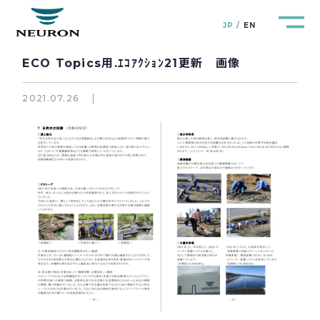
JP
EN
ECO Topics用.ｴｺｱｸｼｮﾝ21更新 画像
2021.07.26
管路防災研究所
Pipeline Resilience Lab.
企業情報
Company
製品＆サービス
Products&Service
研究開発
R&D
新着情報
News&Topics