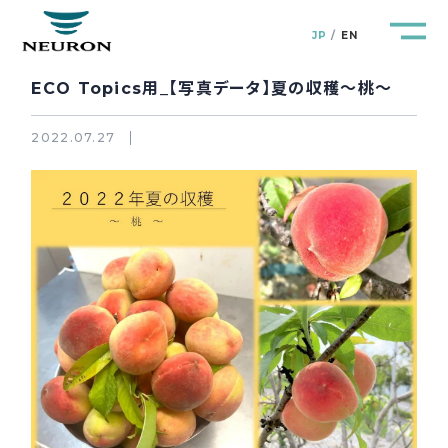
JP
EN
ECO Topics用_【写真データ】夏の収穫～桃～
2022.07.27
管路防災研究所
Pipeline Resilience Lab.
企業情報
Company
製品＆サービス
Products&Service
研究開発
R&D
新着情報
News&Topics