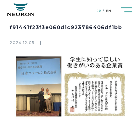
JP
EN
f91441f23f3e060d1c923786406df1bb
2024.12.05
管路防災研究所
Pipeline Resilience Lab.
企業情報
Company
製品＆サービス
Products&Service
研究開発
R&D
新着情報
News&Topics