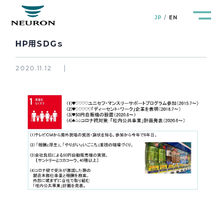
JP
EN
HP用SDGｓ
2020.11.12
管路防災研究所
Pipeline Resilience Lab.
企業情報
Company
製品＆サービス
Products&Service
研究開発
R&D
新着情報
News&Topics