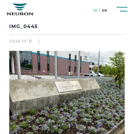
JP
EN
IMG_0445
2024.10.31
管路防災研究所
Pipeline Resilience Lab.
企業情報
Company
製品＆サービス
Products&Service
研究開発
R&D
新着情報
News&Topics