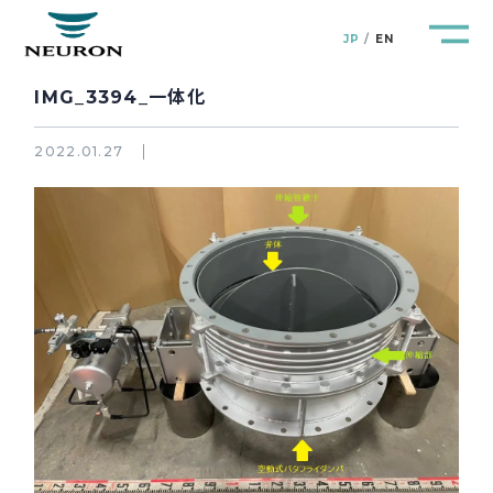
JP
EN
IMG_3394_一体化
2022.01.27
管路防災研究所
Pipeline Resilience Lab.
企業情報
Company
製品＆サービス
Products&Service
研究開発
R&D
新着情報
News&Topics