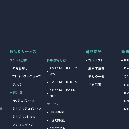
製品＆サービス
研究開発
新
プラント分野
科学技術分野
コンセプト
PI
伸縮管継手
SPECIAL BELLO
産官学連携
Pr
WS
フレキシブルチューブ
取組の一例
QC
SPECIAL PIPES
ダンパ
学会発表
R
SPECIAL FORMI
水道分野
Ec
NGS
MCジョイント®
Me
サービス
加
シナプスジョイント®
Lo
「評価事業」
シナプスフレキ®
「現地事業」
アナコンダフレキ
SDF工法®