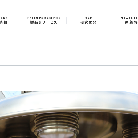
pany
Products&Service
R&D
News&To
情報
製品＆サービス
研究開発
新着情