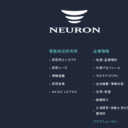
管路防災研究所
企業情報
研究所コンセプト
社是・企業理念
研究シーズ
代表プロフィール
実験設備
サステナビリティ
研究成果
会社概要・事業内容
NEWS LETTER
沿革・受賞
設備紹介
工場認定・技能士及び
盟団体
アクアニューロン