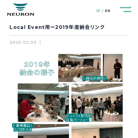
JP
EN
Local Event用ー2019年度納会リンク
2020.02.03
管路防災研究所
Pipeline Resilience Lab.
企業情報
Company
製品＆サービス
Products&Service
研究開発
R&D
新着情報
News&Topics