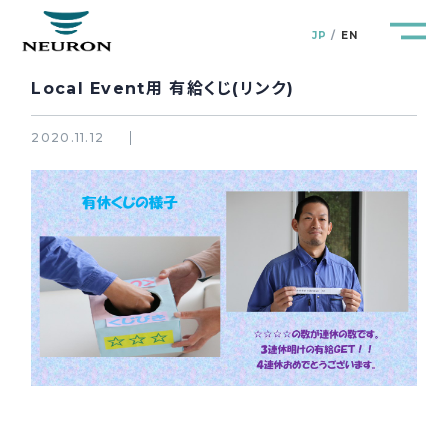
JP
EN
Local Event用 有給くじ(リンク)
2020.11.12
管路防災研究所
Pipeline Resilience Lab.
企業情報
Company
製品＆サービス
Products&Service
研究開発
R&D
新着情報
News&Topics